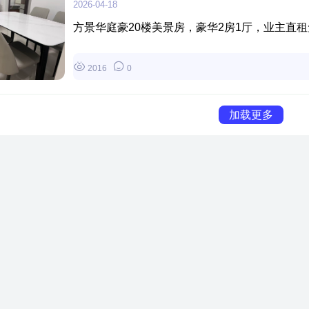
2026-04-18
方景华庭豪20楼美景房，豪华2房1厅，业主直租免中
2016
0
加载更多