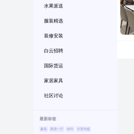
水果派送
服装精选
装修安装
白云招聘
国际货运
家居家具
社区讨论
最新标签
豪装
两房一厅
68方
方景华庭