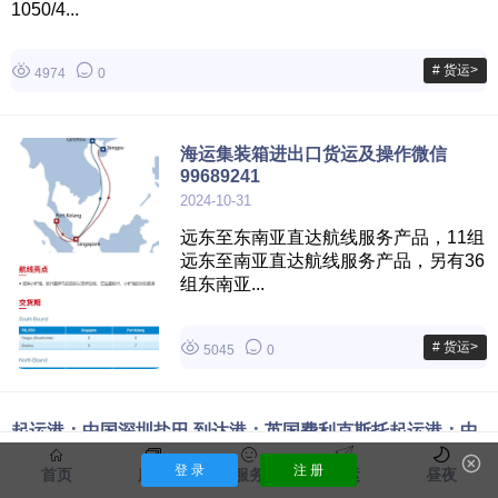
1050/4...
# 货运>
4974
0
海运集装箱进出口货运及操作微信
99689241
2024-10-31
远东至东南亚直达航线服务产品，11组
远东至南亚直达航线服务产品，另有36
组东南亚...
# 货运>
5045
0
起运港：中国深圳盐田 到达港：英国费利克斯托起运港：中
国深圳盐田 到达港：英国费利克斯托 荷兰鹿特丹
登 录
注 册
首页
服饰
服务
货运
昼夜
2024-08-22