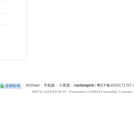
|
Archiver
|
手机版
|
小黑屋
|
rushangshi
(
粤ICP备2024171707
)
GMT+8, 2026-8-8 06:19
, Processed in 0.006413 second(s), 5 queries .