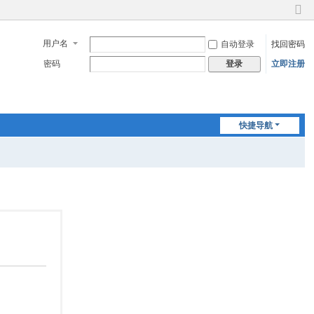
切
换
用户名
自动登录
找回密码
到
窄
密码
立即注册
登录
版
快捷导航